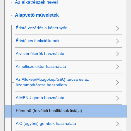
Az alkatrészek nevei
Alapvető műveletek
Érintő vezérlés a képernyőn
Érintéses funkcióikonok
A vezérlőkerék használata
A multiszelektor használata
Az Állókép/Mozgókép/S&Q tárcsa és az
üzemmódtárcsa használata
A
MENU
gomb használata
Főmenü (felvételi beállítások listája)
A C (egyéni) gombok használata