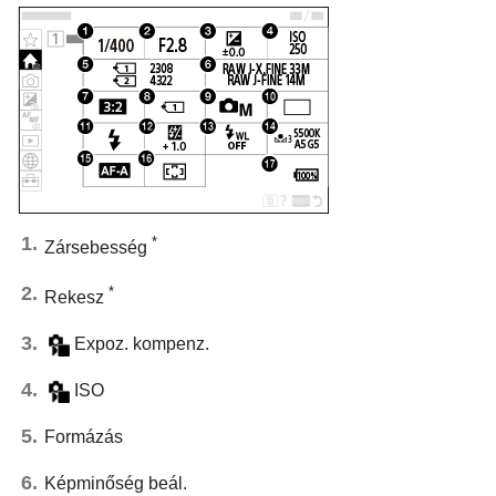
*
Zársebesség
*
Rekesz
Expoz. kompenz.
ISO
Formázás
Képminőség beál.