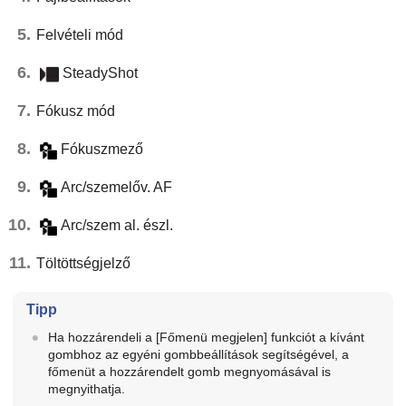
Felvételi mód
SteadyShot
Fókusz mód
Fókuszmező
Arc/szemelőv. AF
Arc/szem al. észl.
Töltöttségjelző
Tipp
Ha hozzárendeli a
[Főmenü megjelen]
funkciót a kívánt
gombhoz az egyéni gombbeállítások segítségével, a
főmenüt a hozzárendelt gomb megnyomásával is
megnyithatja.