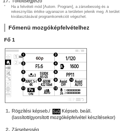
Töltöttségjelző
*
Ha a felvételi mód
[Autom. Program]
, a zársebesség és a
rekesznyílás értéke ugyanazon a területen jelenik meg. A terület
kiválasztásával programkorrekciót végezhet.
Főmenü mozgóképfelvételhez
Fő
1
Rögzítési képseb.
/
Képseb. beáll.
(lassított/gyorsított mozgóképfelvétel készítésekor)
Zársebesség