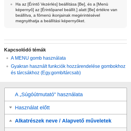
Ha az
[Érintő Vezérlés]
beállítása
[Be]
, és a
[Menü
képernyő]
az
[Érintőpanel beállít.]
alatt
[Be]
értékre van
beállítva, a főmenü ikonjainak megérintésével
megnyithatja a beállítási képernyőket.
Kapcsolódó témák
A
MENU
gomb használata
Gyakran használt funkciók hozzárendelése gombokhoz
és tárcsákhoz (
Egy.gomb/tárcsab
)
A „Súgóútmutató” használata
Használat előtt
Alkatrészek neve / Alapvető műveletek