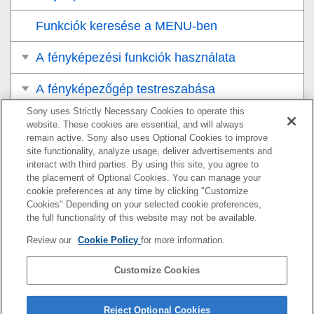
Funkciók keresése a MENU-ben
A fényképezési funkciók használata
A fényképezőgép testreszabása
Sony uses Strictly Necessary Cookies to operate this
Megtekintés
website. These cookies are essential, and will always
remain active. Sony also uses Optional Cookies to improve
A fényképezőgép-beállítások módosítása
site functionality, analyze usage, deliver advertisements and
interact with third parties. By using this site, you agree to
the placement of Optional Cookies. You can manage your
Okostelefonnal elérhető funkciók
cookie preferences at any time by clicking "Customize
Cookies" Depending on your selected cookie preferences,
Számítógép használata
the full functionality of this website may not be available.
Review our
Cookie Policy
for more information.
A felhőszolgáltatás használata
Customize Cookies
Függelék
Ha problémába ütközik
Reject Optional Cookies