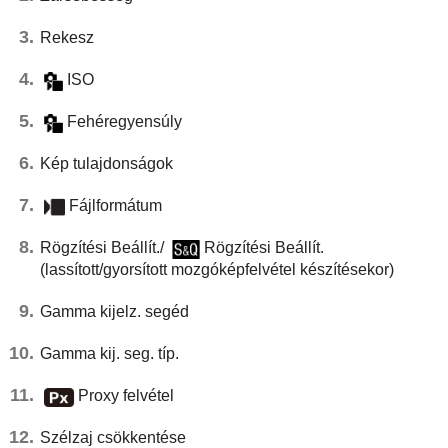
Rekesz
ISO
Fehéregyensúly
Kép tulajdonságok
Fájlformátum
Rögzítési Beállít.
/
Rögzítési Beállít.
(lassított/gyorsított mozgóképfelvétel készítésekor)
Gamma kijelz. segéd
Gamma kij. seg. típ.
Proxy felvétel
Szélzaj csökkentése