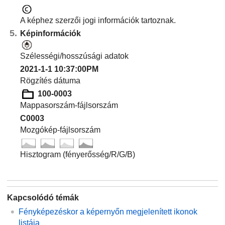
A képhez szerzői jogi információk tartoznak.
Képinformációk
Szélességi/hosszúsági adatok
2021-1-1 10:37:00PM
Rögzítés dátuma
100-0003
Mappasorszám-fájlsorszám
C0003
Mozgókép-fájlsorszám
Hisztogram (fényerősség/R/G/B)
Kapcsolódó témák
Fényképezéskor a képernyőn megjelenített ikonok
listája