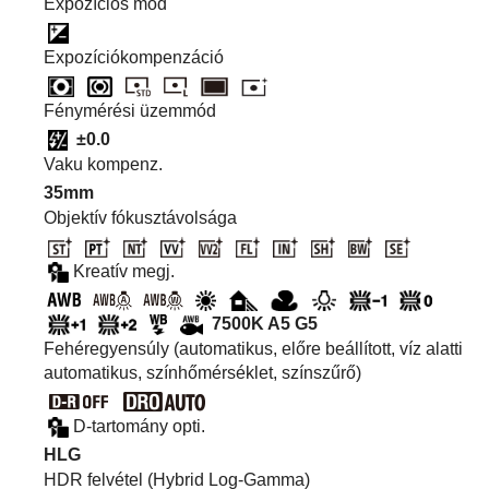
Expozíciós mód
Expozíciókompenzáció
Fénymérési üzemmód
±0.0
Vaku kompenz.
35mm
Objektív fókusztávolsága
Kreatív megj.
7500K A5 G5
Fehéregyensúly (automatikus, előre beállított, víz alatti
automatikus, színhőmérséklet, színszűrő)
D-tartomány opti.
HLG
HDR felvétel (Hybrid Log-Gamma)