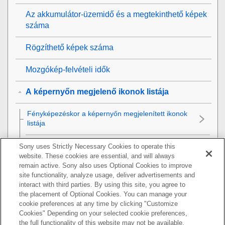
Az akkumulátor-üzemidő és a megtekinthető képek
száma
Rögzíthető képek száma
Mozgókép-felvételi idők
A képernyőn megjelenő ikonok listája
Fényképezéskor a képernyőn megjelenített ikonok
listája
Mozgóképfelvételkor a képernyőn megjelenített
Sony uses Strictly Necessary Cookies to operate this
ikonok listája
website. These cookies are essential, and will always
remain active. Sony also uses Optional Cookies to improve
site functionality, analyze usage, deliver advertisements and
A lejátszás képernyőn megjelenő ikonok listája
interact with third parties. By using this site, you agree to
the placement of Optional Cookies. You can manage your
Az alapértelmezett beállítási értékek jegyzéke
cookie preferences at any time by clicking "Customize
Cookies" Depending on your selected cookie preferences,
Műszaki adatok
the full functionality of this website may not be available.