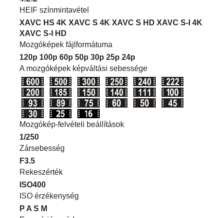
HEIF színmintavétel
XAVC HS 4K
XAVC S 4K
XAVC S HD
XAVC S-I 4K
XAVC S-I HD
Mozgóképek fájlformátuma
120p
100p
60p
50p
30p
25p
24p
A mozgóképek képváltási sebessége
Mozgókép-felvételi beállítások
1/250
Zársebesség
F3.5
Rekeszérték
ISO400
ISO érzékenység
P
A
S
M