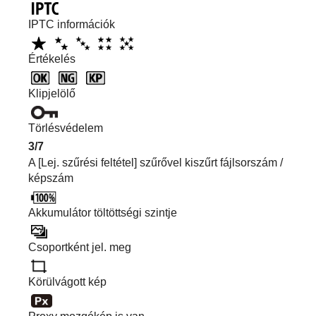
IPTC információk
Értékelés
Klipjelölő
Törlésvédelem
3/7
A
[Lej. szűrési feltétel]
szűrővel kiszűrt fájlsorszám /
képszám
Akkumulátor töltöttségi szintje
Csoportként jel. meg
Körülvágott kép