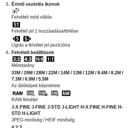
Érintő vezérlés ikonok
Felvételi mód váltás
Felvétel jel 1 hozzáadása/törlése
Ugrás a felvétel jel pozícióira
Felvételi beállítások
Méretarány
33M / 29M / 28M / 22M / 14M / 13M / 12M / 9.4M / 8.2M /
7.3M / 6.9M / 5.5M
Az állóképek képmérete
RAW felvétel
J-X.FINE J-FINE J-STD J-LIGHT H-X.FINE H-FINE H-
STD H-LIGHT
JPEG minőség
/
HEIF minőség
4:2:2