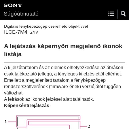
Súgóútmutató
Digitális fényképezőgép cserélhető objektívvel
ILCE-7M4
α7IV
A lejátszás képernyőn megjelenő ikonok
listája
A kijelzőtartalom és az elemek elhelyezkedése az ábrákon
csak tájékoztató jellegű, a tényleges kijelzés ettől eltérhet.
Emellett a megjelenített tartalom a fényképezőgép
rendszerszoftverének (firmware-ének) verziójától függően
változhat.
A leírások az ikonok jelzései alatt találhatók.
Képenkénti lejátszás