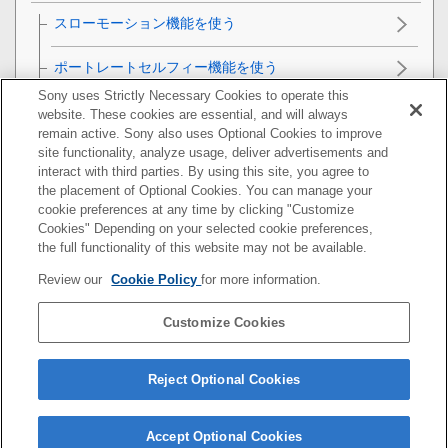
スローモーション機能を使う
ポートレートセルフィー機能を使う
Sony uses Strictly Necessary Cookies to operate this
クリエイティブエフェクトを使う
website. These cookies are essential, and will always
remain active. Sony also uses Optional Cookies to improve
site functionality, analyze usage, deliver advertisements and
パノラマ撮影する
interact with third parties. By using this site, you agree to
the placement of Optional Cookies. You can manage your
画像サイズを変更する
cookie preferences at any time by clicking "Customize
Cookies" Depending on your selected cookie preferences,
その他のカメラ設定
the full functionality of this website may not be available.
Review our
Cookie Policy
for more information.
おサイフケータイ®
Customize Cookies
機器接続
その他
Reject Optional Cookies
Accept Optional Cookies