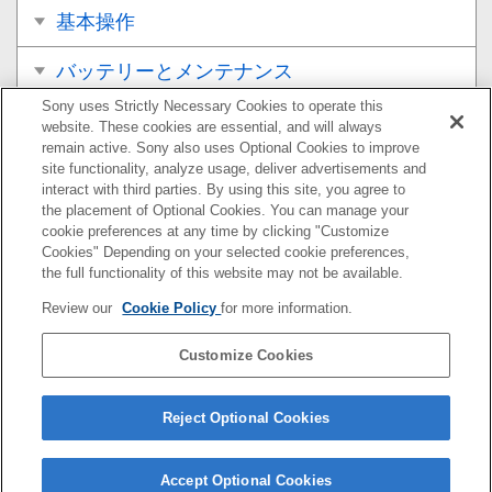
基本操作
バッテリーとメンテナンス
Sony uses Strictly Necessary Cookies to operate this
ネットワーク
website. These cookies are essential, and will always
remain active. Sony also uses Optional Cookies to improve
基本設定
site functionality, analyze usage, deliver advertisements and
interact with third parties. By using this site, you agree to
the placement of Optional Cookies. You can manage your
音楽
cookie preferences at any time by clicking "Customize
Cookies" Depending on your selected cookie preferences,
カメラ
the full functionality of this website may not be available.
Review our
Cookie Policy
for more information.
おサイフケータイ®
Customize Cookies
機器接続
その他
Reject Optional Cookies
Accept Optional Cookies