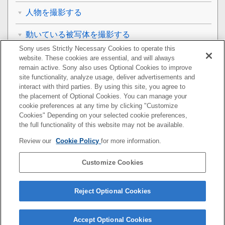
人物を撮影する
動いている被写体を撮影する
Sony uses Strictly Necessary Cookies to operate this
背景をぼかして撮影する（ぼけ効果）
website. These cookies are essential, and will always
remain active. Sony also uses Optional Cookies to improve
site functionality, analyze usage, deliver advertisements and
撮影モードを利用する
interact with third parties. By using this site, you agree to
the placement of Optional Cookies. You can manage your
画像サイズを変更する
cookie preferences at any time by clicking "Customize
Cookies" Depending on your selected cookie preferences,
その他のカメラ設定
the full functionality of this website may not be available.
Review our
Cookie Policy
for more information.
おサイフケータイ®
Customize Cookies
機器接続
その他
Reject Optional Cookies
Accept Optional Cookies