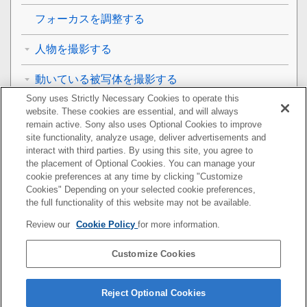
フォーカスを調整する
人物を撮影する
動いている被写体を撮影する
Sony uses Strictly Necessary Cookies to operate this
背景をぼかして撮影する（ぼけ効果）
website. These cookies are essential, and will always
remain active. Sony also uses Optional Cookies to improve
site functionality, analyze usage, deliver advertisements and
撮影モードを利用する
interact with third parties. By using this site, you agree to
the placement of Optional Cookies. You can manage your
画像サイズを変更する
cookie preferences at any time by clicking "Customize
Cookies" Depending on your selected cookie preferences,
その他のカメラ設定
the full functionality of this website may not be available.
Review our
Cookie Policy
for more information.
おサイフケータイ®
Customize Cookies
機器接続
その他
Reject Optional Cookies