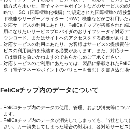
信方式を用いた、電子マネーやポイントなどのサービスの総称です。 NF
略で、ISO（国際標準化機構）で規定された国際標準の近接型無
ド機能やリーダー／ライター（R/W）機能などがご利用いた
対応サービスの利用にあたり、FeliCaチップが搭載され
用になりたいサービスプロバイダのおサイフケータイ対応ア
ウンロード、またはサイトへのアクセスをする必要がありま
対応サービスの利用にあたり、お客様はサービスの提供責任
ビスの利用契約を締結する必要があります。また、対応サー
ては責任を負いかねますのであらかじめご了承ください。
対応サービスのご利用にあたっては、製品に搭載されたFel
タ（電子マネーやポイントのバリューを含む）を書き込む場
FeliCaチップ内のデータについて
FeliCaチップ内のデータの使用、管理、および消去等に
ます。
FeliCaチップ内のデータが消失してしまっても、当社と
さい。万一消失してしまった場合の対応は、各対応サービス