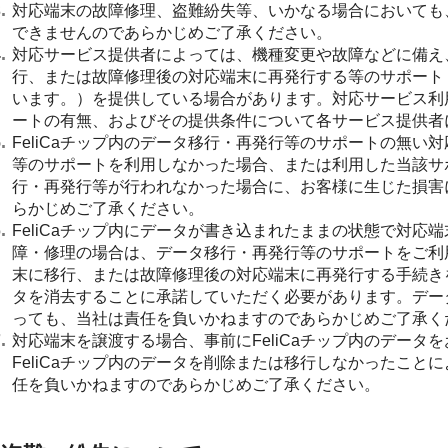
対応端末の故障修理、盗難紛失等、いかなる場合においても、
できませんのであらかじめご了承ください。
対応サービス提供者によっては、機種変更や故障などに備え、
行、または故障修理後の対応端末に再発行する等のサポート
います。）を提供している場合があります。対応サービス利
ートの有無、およびその提供条件について各サービス提供者
FeliCaチップ内のデータ移行・再発行等のサポートの無
等のサポートを利用しなかった場合、または利用した当該サ
行・再発行等が行われなかった場合に、お客様に生じた損害
らかじめご了承ください。
FeliCaチップ内にデータが書き込まれたままの状態で対
障・修理の場合は、データ移行・再発行等のサポートをご利用
末に移行、または故障修理後の対応端末に再発行する手続きを
タを消去することに承諾していただく必要があります。デー
っても、当社は責任を負いかねますのであらかじめご了承く
対応端末を譲渡する場合、事前にFeliCaチップ内のデー
FeliCaチップ内のデータを削除または移行しなかったこ
任を負いかねますのであらかじめご了承ください。