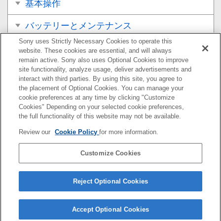
基本操作
バッテリーとメンテナンス
Sony uses Strictly Necessary Cookies to operate this
ネットワーク
website. These cookies are essential, and will always
remain active. Sony also uses Optional Cookies to improve
基本設定
site functionality, analyze usage, deliver advertisements and
interact with third parties. By using this site, you agree to
the placement of Optional Cookies. You can manage your
音楽
cookie preferences at any time by clicking "Customize
Cookies" Depending on your selected cookie preferences,
カメラ
the full functionality of this website may not be available.
Review our
Cookie Policy
for more information.
おサイフケータイ®
Customize Cookies
機器接続
その他
Reject Optional Cookies
Accept Optional Cookies
F-172-100-03(1)
Copyright 2021 Sony Corporation