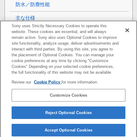
防水／防塵性能
主な仕様
Sony uses Strictly Necessary Cookies to operate this
携帯電話機の比吸収率（SAR）について
website. These cookies are essential, and will always
remain active. Sony also uses Optional Cookies to improve
site functionality, analyze usage, deliver advertisements and
VCCIについて
interact with third parties. By using this site, you agree to
the placement of Optional Cookies. You can manage your
ソフトウェア使用許諾契約書
cookie preferences at any time by clicking "Customize
Cookies" Depending on your selected cookie preferences,
輸出管理規制について
the full functionality of this website may not be available.
Review our
Cookie Policy
for more information.
おサイフケータイ対応サービスご利用上の注意
Customize Cookies
第三者が提供するサービス・アプリ
知的財産権について
Reject Optional Cookies
Accept Optional Cookies
F-172-100-03(1)
Copyright 2021 Sony Corporation