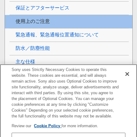
保証とアフターサービス
使用上のご注意
緊急通報、緊急通報位置通知について
防水／防塵性能
主な仕様
Sony uses Strictly Necessary Cookies to operate this
携帯電話機の比吸収率（SAR）について
website. These cookies are essential, and will always
remain active. Sony also uses Optional Cookies to improve
site functionality, analyze usage, deliver advertisements and
VCCIについて
interact with third parties. By using this site, you agree to
the placement of Optional Cookies. You can manage your
ソフトウェア使用許諾契約書
cookie preferences at any time by clicking "Customize
Cookies" Depending on your selected cookie preferences,
輸出管理規制について
the full functionality of this website may not be available.
Review our
Cookie Policy
for more information.
おサイフケータイ対応サービスご利用上の注意