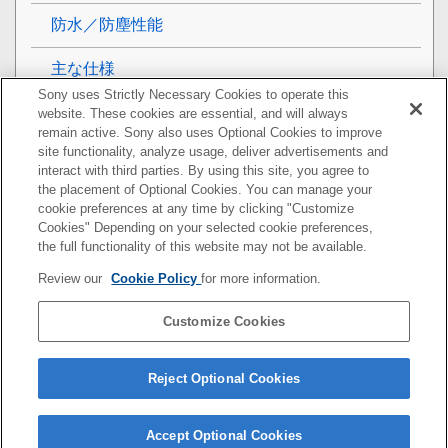
防水／防塵性能
主な仕様
Sony uses Strictly Necessary Cookies to operate this
携帯電話機の比吸収率（SAR）について
website. These cookies are essential, and will always
remain active. Sony also uses Optional Cookies to improve
site functionality, analyze usage, deliver advertisements and
VCCIについて
interact with third parties. By using this site, you agree to
the placement of Optional Cookies. You can manage your
ソフトウェア使用許諾契約書
cookie preferences at any time by clicking "Customize
Cookies" Depending on your selected cookie preferences,
輸出管理規制について
the full functionality of this website may not be available.
Review our
Cookie Policy
for more information.
おサイフケータイ対応サービスご利用上の注意
Customize Cookies
第三者が提供するサービス・アプリ
知的財産権について
Reject Optional Cookies
Accept Optional Cookies