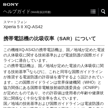
ヘルプガイド
(Web取扱説明書)
スマートフォン
Xperia 5 II XQ-AS42
携帯電話機の比吸収率（SAR）について
この機種XQ-AS42の携帯電話機は、国／地域が定めた電波
の人体吸収に関する技術基準および電波防護の国際ガイド
ラインに適合しています。
この携帯電話機は、国／地域が定めた電波の人体吸収に関
*1
する技術基準
ならびに、これと同等な国際ガイドライン
が推奨する電波防護の許容値を遵守するよう設計されてい
ます。この国際ガイドラインは世界保健機関（WHO）と
協力関係にある国際非電離放射線防護委員会（ICNIRP）
が定めたものであり、その許容値は使用者の年齢や健康状
況に関係なく十分な安全率を含んでいます。
国／地域の技術基準および国際ガイドラインは電波防護の