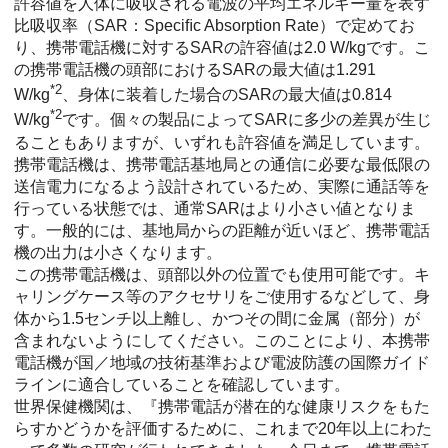
許容値を人体に吸収される電波の平均エネルギー量を表す
比吸収率（SAR：Speciﬁc Absorption Rate）で定めてお
り、携帯電話機に対するSARの許容値は2.0 W/kgです。こ
の携帯電話機の頭部におけるSARの最大値は1.291
*2
W/kg
、身体に装着した場合のSARの最大値は0.814
*2
W/kg
です。個々の製品によってSARに多少の差異が生じ
ることもありますが、いずれも許容値を満足しています。
携帯電話機は、携帯電話基地局との通信に必要な最低限の
送信電力になるよう設計されているため、実際に通話等を
行っている状態では、通常SARはより小さい値となりま
す。一般的には、基地局からの距離が近いほど、携帯電話
機の出力は小さくなります。
この携帯電話機は、頭部以外の位置でも使用可能です。キ
ャリングケース等のアクセサリをご使用するなどして、身
体から1.5センチ以上離し、かつその間に金属（部分）が
含まれないようにしてください。このことにより、本携帯
電話機が国／地域の技術基準および電波防護の国際ガイド
ラインに適合していることを確認しています。
世界保健機関は、『携帯電話が潜在的な健康リスクをもた
らすかどうかを評価するために、これまで20年以上にわた