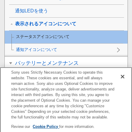
通知LEDを使う
表示されるアイコンについて
ステータスアイコンについて
通知アイコンについて
バッテリーとメンテナンス
Sony uses Strictly Necessary Cookies to operate this
ネットワーク
website. These cookies are essential, and will always
remain active. Sony also uses Optional Cookies to improve
基本設定
site functionality, analyze usage, deliver advertisements and
interact with third parties. By using this site, you agree to
the placement of Optional Cookies. You can manage your
音楽
cookie preferences at any time by clicking "Customize
Cookies" Depending on your selected cookie preferences,
カメラ
the full functionality of this website may not be available.
Review our
Cookie Policy
for more information.
おサイフケータイ®