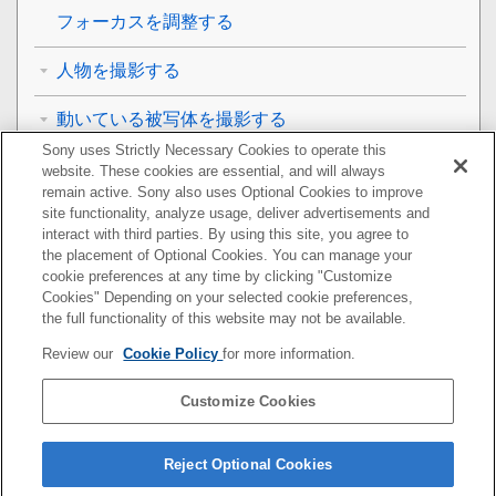
フォーカスを調整する
人物を撮影する
動いている被写体を撮影する
Sony uses Strictly Necessary Cookies to operate this
背景をぼかして撮影する（ぼけ効果）
website. These cookies are essential, and will always
remain active. Sony also uses Optional Cookies to improve
site functionality, analyze usage, deliver advertisements and
撮影モードを利用する
interact with third parties. By using this site, you agree to
the placement of Optional Cookies. You can manage your
画像サイズを変更する
cookie preferences at any time by clicking "Customize
Cookies" Depending on your selected cookie preferences,
その他のカメラ設定
the full functionality of this website may not be available.
Review our
Cookie Policy
for more information.
おサイフケータイ®
Customize Cookies
機器接続
その他
Reject Optional Cookies