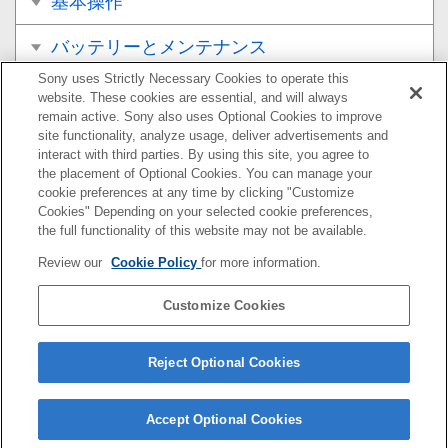
基本操作
バッテリーとメンテナンス
Sony uses Strictly Necessary Cookies to operate this
ネットワーク
website. These cookies are essential, and will always
remain active. Sony also uses Optional Cookies to improve
基本設定
site functionality, analyze usage, deliver advertisements and
interact with third parties. By using this site, you agree to
the placement of Optional Cookies. You can manage your
音楽
cookie preferences at any time by clicking "Customize
Cookies" Depending on your selected cookie preferences,
カメラ
the full functionality of this website may not be available.
Review our
Cookie Policy
for more information.
おサイフケータイ®
Customize Cookies
機器接続
その他
Reject Optional Cookies
Accept Optional Cookies
F-172-100-03(1)
Copyright 2021 Sony Corporation