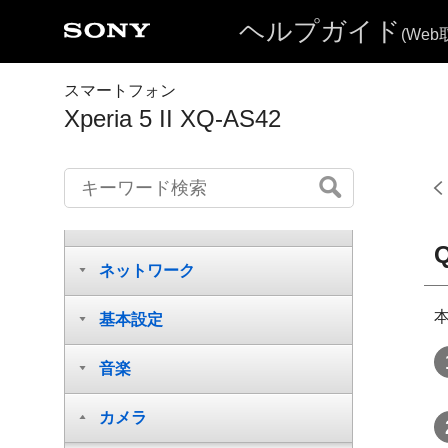
ヘルプガイド
Xperia 5 II の特長
(We
準備する
スマートフォン
Xperia 5 II XQ-AS42
セキュリティ
基本操作
バッテリーとメンテナンス
ネットワーク
基本設定
音楽
カメラ