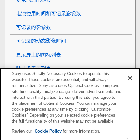
电池使用时间和可记录影像数
可记录的影像数
可记录的动态影像时间
显示屏上的图标列表
默认设置值列表
Sony uses Strictly Necessary Cookies to operate this
website. These cookies are essential, and will always
规格
remain active. Sony also uses Optional Cookies to improve
site functionality, analyze usage, deliver advertisements and
商标
interact with third parties. By using this site, you agree to
the placement of Optional Cookies. You can manage your
cookie preferences at any time by clicking "Customize
许可
Cookies" Depending on your selected cookie preferences,
the full functionality of this website may not be available.
如果遇到问题
Review our
Cookie Policy
for more information.