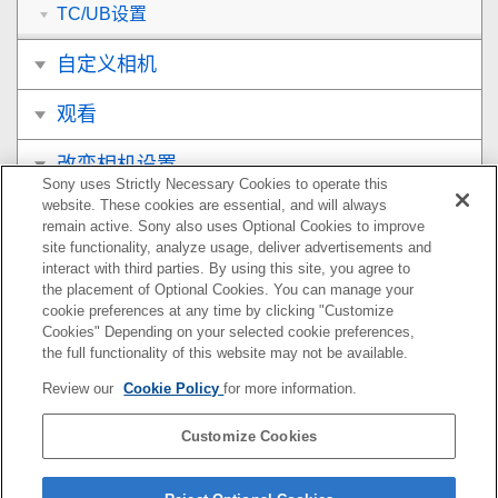
TC/UB设置
自定义相机
观看
改变相机设置
Sony uses Strictly Necessary Cookies to operate this
website. These cookies are essential, and will always
在智能手机上可用的功能
remain active. Sony also uses Optional Cookies to improve
site functionality, analyze usage, deliver advertisements and
使用电脑
interact with third parties. By using this site, you agree to
the placement of Optional Cookies. You can manage your
cookie preferences at any time by clicking "Customize
附录
Cookies" Depending on your selected cookie preferences,
the full functionality of this website may not be available.
如果遇到问题
Review our
Cookie Policy
for more information.
Customize Cookies
如果您相机的系统软件版本为Ver.3.00或更高版本，请参
阅以下URL上的帮助指南。