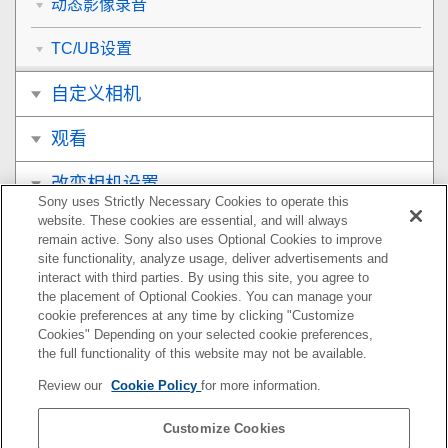
动态影像录音
TC/UB设置
自定义相机
观看
改变相机设置
Sony uses Strictly Necessary Cookies to operate this
website. These cookies are essential, and will always
在智能手机上可用的功能
remain active. Sony also uses Optional Cookies to improve
site functionality, analyze usage, deliver advertisements and
使用电脑
interact with third parties. By using this site, you agree to
the placement of Optional Cookies. You can manage your
cookie preferences at any time by clicking "Customize
附录
Cookies" Depending on your selected cookie preferences,
the full functionality of this website may not be available.
如果遇到问题
Review our
Cookie Policy
for more information.
Customize Cookies
如果您相机的系统软件版本为Ver.3.00或更高版本，请参