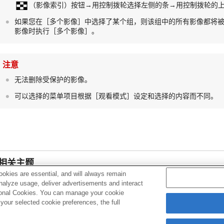
（
影像索引
）按钮→用控制拨轮选择左侧的条→用控制拨轮的上
如果您在
［多个影像］
中选择了某个组，则该组中的所有影像都将
影像时执行
［多个影像］
。
注意
无法删除受保护的影像。
可以选择的菜单项目根据
［观看模式］
设定和选择的内容而不同。
相关主题
okies are essential, and will always remain
以组显示
analyze usage, deliver advertisements and interact
ptional Cookies. You can manage your cookie
使用删除按钮
our selected cookie preferences, the full
格式化