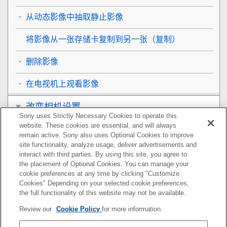
从动态影像中抽取静止影像
将影像从一张存储卡复制到另一张（
复制
）
删除影像
在电视机上观看影像
改变相机设置
Sony uses Strictly Necessary Cookies to operate this
website. These cookies are essential, and will always
在智能手机上可用的功能
remain active. Sony also uses Optional Cookies to improve
site functionality, analyze usage, deliver advertisements and
使用电脑
interact with third parties. By using this site, you agree to
the placement of Optional Cookies. You can manage your
cookie preferences at any time by clicking "Customize
附录
Cookies" Depending on your selected cookie preferences,
the full functionality of this website may not be available.
如果遇到问题
Review our
Cookie Policy
for more information.