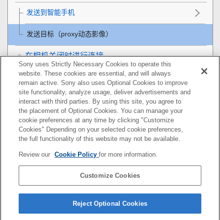
发送到智能手机
发送目标（proxy动态影像）
在相机关闭时进行连接
Sony uses Strictly Necessary Cookies to operate this
website. These cookies are essential, and will always
从智能手机读取位置信息
remain active. Sony also uses Optional Cookies to improve
site functionality, analyze usage, deliver advertisements and
使用电脑
interact with third parties. By using this site, you agree to
the placement of Optional Cookies. You can manage your
cookie preferences at any time by clicking "Customize
附录
Cookies" Depending on your selected cookie preferences,
the full functionality of this website may not be available.
如果遇到问题
Review our
Cookie Policy
for more information.
Customize Cookies
如果您相机的系统软件版本为Ver.3.00或更高版本，请参
阅以下URL上的帮助指南。
Reject Optional Cookies
https://helpguide.sony.net/ilc/2410/v1/zh-cn/index.html