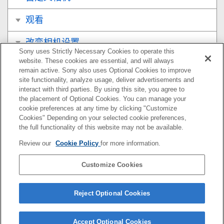
观看
改变相机设置
Sony uses Strictly Necessary Cookies to operate this
website. These cookies are essential, and will always
在智能手机上可用的功能
remain active. Sony also uses Optional Cookies to improve
site functionality, analyze usage, deliver advertisements and
使用电脑
interact with third parties. By using this site, you agree to
the placement of Optional Cookies. You can manage your
cookie preferences at any time by clicking "Customize
附录
Cookies" Depending on your selected cookie preferences,
the full functionality of this website may not be available.
如果遇到问题
Review our
Cookie Policy
for more information.
Customize Cookies
如果您相机的系统软件版本为Ver.3.00或更高版本，请参
阅以下URL上的帮助指南。
Reject Optional Cookies
https://helpguide.sony.net/ilc/2410/v1/zh-cn/index.html
Accept Optional Cookies