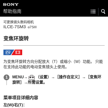
帮助指南
可更换镜头数码相机
ILCE-7SM3
α7SIII
变焦环旋转
为变焦环旋转方向分配放大（T）或缩小（W）功能。 只能
在支持此功能的电动变焦镜头上使用。
MENU
→
（
设置
）→
［操作自定义］
→
［变焦环
旋转］
→所需设置。
菜单项目详细内容
左(W)/右(T)
：