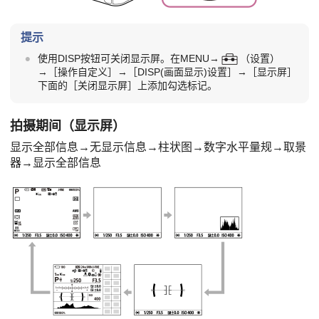
提示
使用DISP按钮可关闭显示屏。在
MENU
→
（
设置
）
→
［操作自定义］
→
［DISP(画面显示)设置］
→
［显示屏］
下面的
［关闭显示屏］
上添加勾选标记。
拍摄期间（显示屏）
显示全部信息
→
无显示信息
→
柱状图
→
数字水平量规
→
取景
器
→
显示全部信息