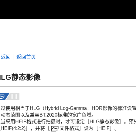
返回
返回首页
HLG静态影像
过使用相当于HLG（Hybrid Log-Gamma：HDR影像的
动态范围以及兼容BT.2020标准的宽广色域。
仅当采用HEIF格式进行拍摄时，才可设定
［HLG静态影像］
。预
HEIF(4:2:2)］
，并将
［
文件格式］
设为
［HEIF］
。