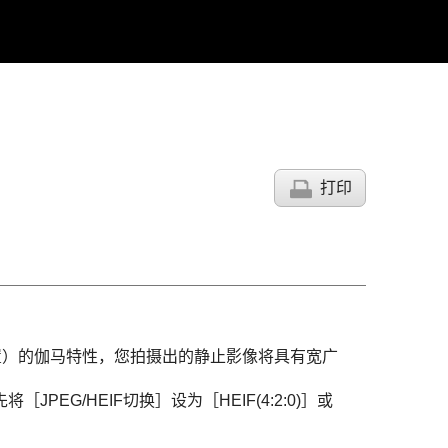
打印
标准设置）的伽马特性，您拍摄出的静止影像将具有宽广
先将
［JPEG/HEIF切换］
设为
［HEIF(4:2:0)］
或