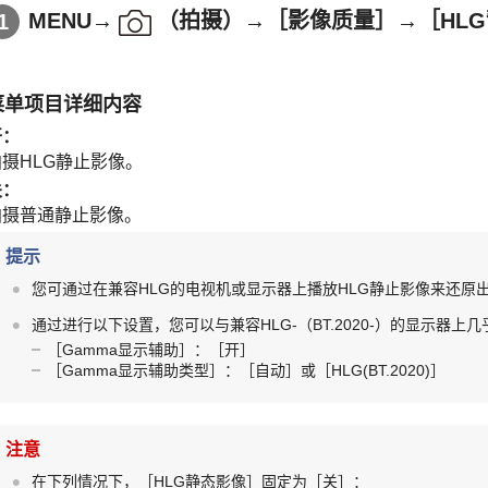
MENU
→
（
拍摄
）→
［影像质量］
→
［HL
菜单项目详细内容
开
：
拍摄HLG静止影像。
关
：
拍摄普通静止影像。
提示
您可通过在兼容HLG的电视机或显示器上播放HLG静止影像来还原
通过进行以下设置，您可以与兼容HLG-（BT.2020-）的显示器
［Gamma显示辅助］
：
［开］
［Gamma显示辅助类型］
：
［自动］
或
［HLG(BT.2020)］
注意
在下列情况下，
［HLG静态影像］
固定为
［关］
：