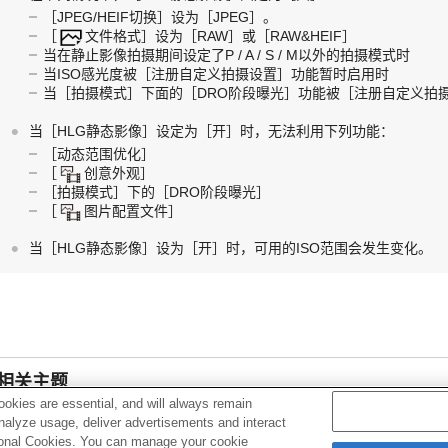
［JPEG/HEIF切换］
设为
［JPEG］
。
［
文件格式］
设为
［RAW］
或
［RAW&HEIF］
当在静止影像拍摄期间设定了P / A / S / M以外的拍摄模式时
当ISO感光度被
［注册自定义拍摄设置］
功能暂时启用时
当
［拍摄模式］
下面的
［DRO阶段曝光］
功能被
［注册自定义拍
当
［HLG静态影像］
设定为
［开］
时，无法利用下列功能：
［动态范围优化］
［
创意外观］
［拍摄模式］
下的
［DRO阶段曝光］
［
图片配置文件］
当
［HLG静态影像］
设为
［开］
时，可用的ISO范围会发生变化。
相关主题
okies are essential, and will always remain
文件格式（静止影像）
analyze usage, deliver advertisements and interact
ptional Cookies. You can manage your cookie
JPEG/HEIF切换