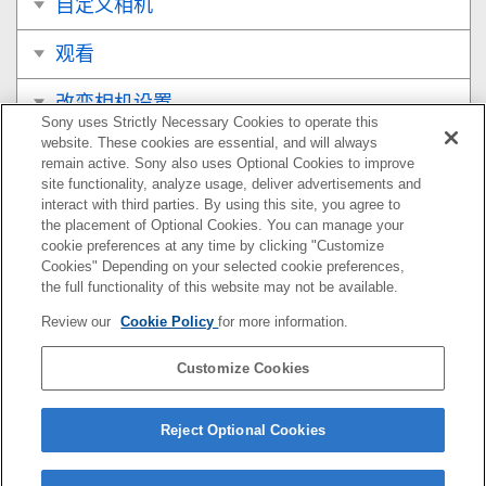
自定义相机
观看
改变相机设置
Sony uses Strictly Necessary Cookies to operate this
website. These cookies are essential, and will always
在智能手机上可用的功能
remain active. Sony also uses Optional Cookies to improve
site functionality, analyze usage, deliver advertisements and
使用电脑
interact with third parties. By using this site, you agree to
the placement of Optional Cookies. You can manage your
cookie preferences at any time by clicking "Customize
附录
Cookies" Depending on your selected cookie preferences,
the full functionality of this website may not be available.
如果遇到问题
Review our
Cookie Policy
for more information.
Customize Cookies
如果您相机的系统软件版本为Ver.3.00或更高版本，请参
阅以下URL上的帮助指南。
Reject Optional Cookies
https://helpguide.sony.net/ilc/2410/v1/zh-cn/index.html