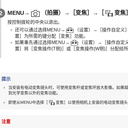
MENU
→
（
拍摄
）→
［变焦］
→
［
变焦
按控制拨轮的中央以退出。
还可以通过选择
MENU
→
（
设置
）→
［操作自定义
置］
为所需的键分配
［变焦］
功能。
如果事先通过选择MENU→
（
设置
）→
［操作自定
置］
将
［变焦操作(T侧)］
或
［变焦操作(W侧)］
分配给
提示
当安装有电动变焦镜头时，可使用变焦杆或变焦环放大影像。如果
到光学变焦以外的变焦功能。
即使从
MENU
中选择
［
变焦］
以使用相机上安装的电动变焦镜头
注意