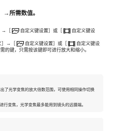
］
→所需数值。
］
→
［
自定义键设置］
或
［
自定义键设
义］
→
［
自定义键设置］
或
［
自定义键设
所需的键，只需按该键即可进行放大和缩小。
超出了光学变焦的放大倍数范围，可使用相同操作切换
进行变焦，光学变焦最多能用到镜头的远摄端。