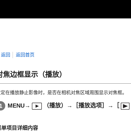
返回
返回首页
对焦边框显示
（播放）
设定在播放静止影像时，是否在相机对焦区域周围显示对焦框。
MENU
→
（
播放
）→
［播放选项］
→
［
菜单项目详细内容