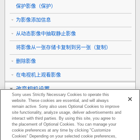
保护影像（
保护
）
为影像添加信息
从动态影像中抽取静止影像
将影像从一张存储卡复制到另一张（
复制
）
删除影像
在电视机上观看影像
改变相机设置
Sony uses Strictly Necessary Cookies to operate this
website. These cookies are essential, and will always
在智能手机上可用的功能
remain active. Sony also uses Optional Cookies to improve
site functionality, analyze usage, deliver advertisements and
使用电脑
interact with third parties. By using this site, you agree to
the placement of Optional Cookies. You can manage your
cookie preferences at any time by clicking "Customize
附录
Cookies" Depending on your selected cookie preferences,