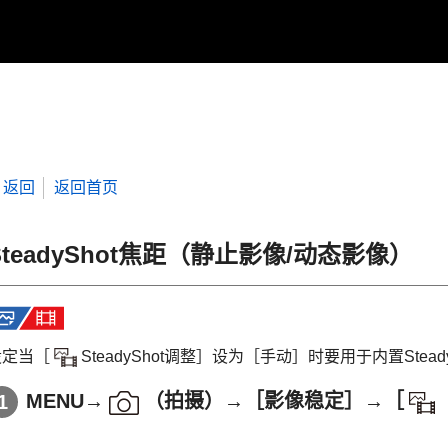
返回
返回首页
SteadyShot焦距（静止影像/动态影像）
设定当
［
SteadyShot调整］
设为
［手动］
时要用于内置Stea
MENU
→
（
拍摄
）→
［影像稳定］
→
［