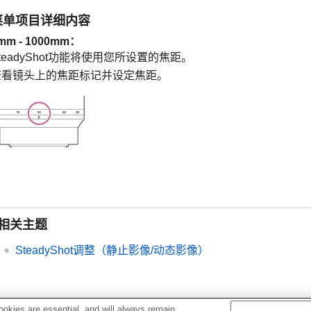
菜单项目详细内容
mm
-
1000mm
：
teadyShot功能将使用您所设置的焦距。
查看镜头上的焦距标记并设定焦距。
相关主题
SteadyShot调整
（静止影像/动态影像）
okies are essential, and will always remain