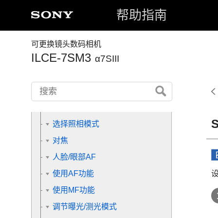
各部分名称
帮助指南
准备相机/基本拍摄操作
可更换镜头数码相机
ILCE-7SM3
从MENU查找功能
α7SIII
使用拍摄功能
本章节的内容
选择照相模式
对焦
人脸/眼部AF
使用AF功能
使用MF功能
调节曝光/测光模式