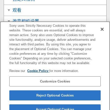
观看
改变相机设置
Sony uses Strictly Necessary Cookies to operate this
website. These cookies are essential, and will always
在智能手机上可用的功能
remain active. Sony also uses Optional Cookies to improve
site functionality, analyze usage, deliver advertisements and
使用电脑
interact with third parties. By using this site, you agree to
the placement of Optional Cookies. You can manage your
cookie preferences at any time by clicking "Customize
附录
Cookies" Depending on your selected cookie preferences,
the full functionality of this website may not be available.
如果遇到问题
Review our
Cookie Policy
for more information.
Customize Cookies
如果您相机的系统软件版本为Ver.3.00或更高版本，请参
阅以下URL上的帮助指南。
Reject Optional Cookies
https://helpguide.sony.net/ilc/2410/v1/zh-cn/index.html
Accept Optional Cookies