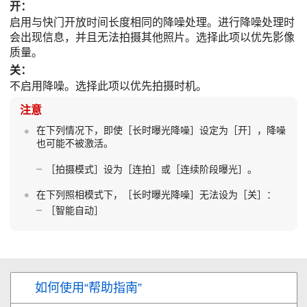
开
：
启用与快门开放时间长度相同的降噪处理。进行降噪处理时
会出现信息，并且无法拍摄其他照片。选择此项以优先影像
质量。
关
：
不启用降噪。选择此项以优先拍摄时机。
注意
在下列情况下，即使
［长时曝光降噪］
设定为
［开］
，降噪
也可能不被激活。
［拍摄模式］
设为
［连拍］
或
［连续阶段曝光］
。
在下列照相模式下，
［长时曝光降噪］
无法设为
［关］
：
［智能自动］
如何使用“帮助指南”