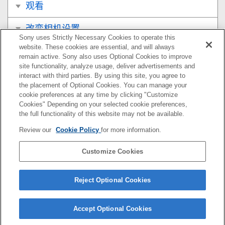
观看
改变相机设置
Sony uses Strictly Necessary Cookies to operate this
website. These cookies are essential, and will always
在智能手机上可用的功能
remain active. Sony also uses Optional Cookies to improve
site functionality, analyze usage, deliver advertisements and
使用电脑
interact with third parties. By using this site, you agree to
the placement of Optional Cookies. You can manage your
cookie preferences at any time by clicking "Customize
附录
Cookies" Depending on your selected cookie preferences,
the full functionality of this website may not be available.
如果遇到问题
Review our
Cookie Policy
for more information.
Customize Cookies
如果您相机的系统软件版本为Ver.3.00或更高版本，请参
阅以下URL上的帮助指南。
Reject Optional Cookies
https://helpguide.sony.net/ilc/2410/v1/zh-cn/index.html
Accept Optional Cookies
5-021-326-95(2)
Copyright 2020 Sony Corporation