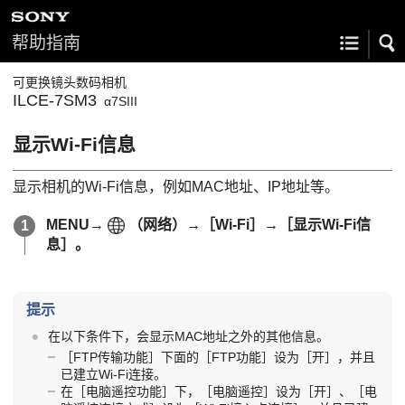
帮助指南
可更换镜头数码相机
ILCE-7SM3
α7SIII
显示Wi-Fi信息
显示相机的Wi-Fi信息，例如MAC地址、IP地址等。
MENU
→
（
网络
）→
［Wi-Fi］
→
［显示Wi-Fi信
息］
。
提示
在以下条件下，会显示MAC地址之外的其他信息。
［FTP传输功能］
下面的
［FTP功能］
设为
［开］
，并且
已建立Wi-Fi连接。
在
［电脑遥控功能］
下，
［电脑遥控］
设为
［开］
、
［电