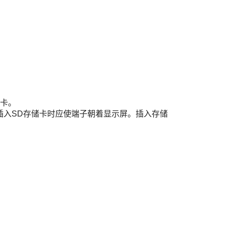
储卡。
示屏，插入SD存储卡时应使端子朝着显示屏。插入存储