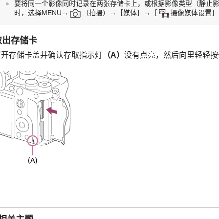
要将同一个影像同时记录在两张存储卡上，或根据影像类型（静止影
时，选择
MENU
→
（
拍摄
）→
［媒体］
→
［
摄像媒体设置］
取出存储卡
打开存储卡盖并确认存取指示灯
（A）
没有点亮，然后向里轻轻按