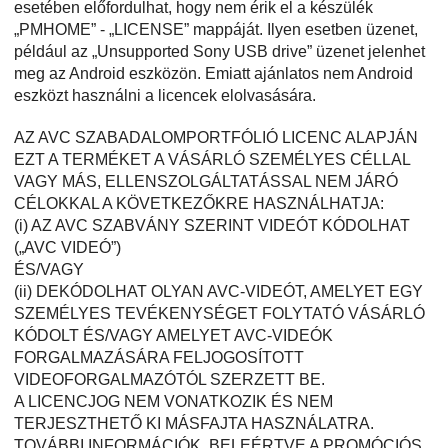
esetében előfordulhat, hogy nem érik el a készülék
„PMHOME” - „LICENSE” mappáját. Ilyen esetben üzenet,
például az „Unsupported Sony USB drive” üzenet jelenhet
meg az Android eszközön. Emiatt ajánlatos nem Android
eszközt használni a licencek elolvasására.
AZ AVC SZABADALOMPORTFÓLIÓ LICENC ALAPJÁN
EZT A TERMÉKET A VÁSÁRLÓ SZEMÉLYES CÉLLAL
VAGY MÁS, ELLENSZOLGÁLTATÁSSAL NEM JÁRÓ
CÉLOKKAL A KÖVETKEZŐKRE HASZNÁLHATJA:
(i) AZ AVC SZABVÁNY SZERINT VIDEÓT KÓDOLHAT
(„AVC VIDEÓ”)
ÉS/VAGY
(ii) DEKÓDOLHAT OLYAN AVC-VIDEÓT, AMELYET EGY
SZEMÉLYES TEVÉKENYSÉGET FOLYTATÓ VÁSÁRLÓ
KÓDOLT ÉS/VAGY AMELYET AVC-VIDEÓK
FORGALMAZÁSÁRA FELJOGOSÍTOTT
VIDEOFORGALMAZÓTÓL SZERZETT BE.
A LICENCJOG NEM VONATKOZIK ÉS NEM
TERJESZTHETŐ KI MÁSFAJTA HASZNÁLATRA.
TOVÁBBI INFORMÁCIÓK, BELEÉRTVE A PROMÓCIÓS,