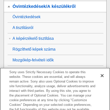
Óvintézkedések/A készülékről
Óvintézkedések
A tisztításról
A képérzékelő tisztítása
Rögzíthető képek száma
Mozgókép-felvételi idők
Az AC adapter/akkumulátortöltő használata
Sony uses Strictly Necessary Cookies to operate this
külföldön
website. These cookies are essential, and will always
remain active. Sony also uses Optional Cookies to improve
site functionality, analyze usage, deliver advertisements and
AVCHD formátum
interact with third parties. By using this site, you agree to
the placement of Optional Cookies. You can manage your
Licenc
cookie preferences at any time by clicking "Customize
Cookies" Depending on your selected cookie preferences,
Műszaki adatok
the full functionality of this website may not be available.