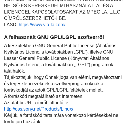
BELSŐ ÉS KERESKEDELMI HASZNÁLATTAL ÉS A
LICENCCEL KAPCSOLATOSAKAT, AZ MPEG LA, L.L.C.
CÍMRŐL SZEREZHETŐK BE.
LÁSD:
https://www.via-la.com/
A felhasznált GNU GPL/LGPL szoftverről
A készülékben GNU General Public License (Általános
Nyilvános Licenc, a továbbiakban „GPL”), illetve GNU
Lesser General Public License (Könyvtári Általános
Nyilvános Licenc, a továbbiakban „LGPL”) programok
találhatók.
Tájékoztatjuk, hogy Önnek joga van elérni, megváltoztatni
és terjeszteni ezeknek a szoftverprogramoknak a
forráskódját az adott GPL/LGPL feltételek mellett.
A forráskód megtalálható az interneten.
Az alábbi URL címről tölthető le.
http://oss.sony.net/Products/Linux/
Kérjük, a forráskód tartalmára vonatkozó kérdésekkel ne
forduljon hozzánk.