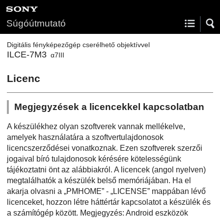
Súgóútmutató
Digitális fényképezőgép cserélhető objektívvel
ILCE-7M3
α7III
Licenc
Megjegyzések a licencekkel kapcsolatban
A készülékhez olyan szoftverek vannak mellékelve,
amelyek használatára a szoftvertulajdonosok
licencszerződései vonatkoznak. Ezen szoftverek szerzői
jogaival bíró tulajdonosok kérésére kötelességünk
tájékoztatni önt az alábbiakról. A licencek (angol nyelven)
megtalálhatók a készülék belső memóriájában. Ha el
akarja olvasni a „PMHOME” - „LICENSE” mappában lévő
licenceket, hozzon létre háttértár kapcsolatot a készülék és
a számítógép között. Megjegyzés: Android eszközök