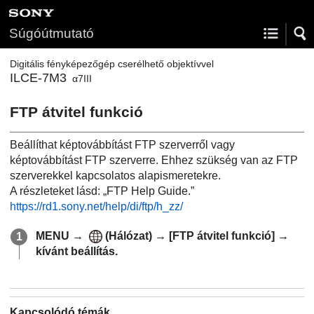
Súgóútmutató
Digitális fényképezőgép cserélhető objektívvel
ILCE-7M3
α7III
FTP átvitel funkció
Beállíthat képtovábbítást FTP szerverről vagy
képtovábbítást FTP szerverre. Ehhez szükség van az FTP
szerverekkel kapcsolatos alapismeretekre.
A részleteket lásd: „FTP Help Guide.”
https://rd1.sony.net/help/di/ftp/h_zz/
MENU
→
(
Hálózat
) →
[FTP átvitel funkció]
→
kívánt beállítás.
Kapcsolódó témák