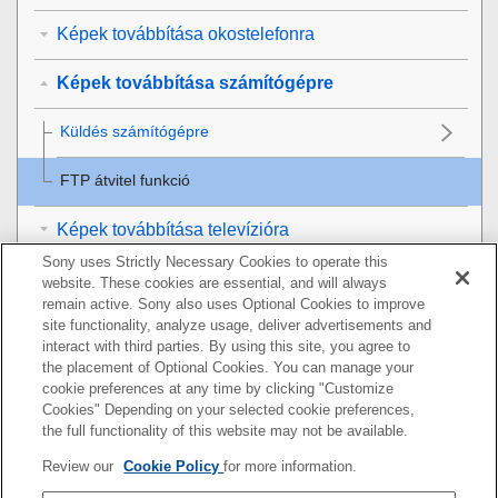
Képek továbbítása okostelefonra
Képek továbbítása számítógépre
Küldés számítógépre
FTP átvitel funkció
Képek továbbítása televízióra
Sony uses Strictly Necessary Cookies to operate this
Helyinformációk kiolvasása okostelefonból
website. These cookies are essential, and will always
remain active. Sony also uses Optional Cookies to improve
site functionality, analyze usage, deliver advertisements and
Távvezérlő használata Bluetooth kommunikációval
interact with third parties. By using this site, you agree to
the placement of Optional Cookies. You can manage your
A hálózati beállítások módosítása
cookie preferences at any time by clicking "Customize
Cookies" Depending on your selected cookie preferences,
Számítógép használata
the full functionality of this website may not be available.
Review our
Cookie Policy
for more information.
A menüelemek listája