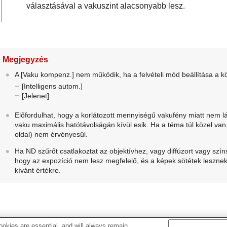
választásával a vakuszint alacsonyabb lesz.
Megjegyzés
A
[Vaku kompenz.]
nem működik, ha a felvételi mód beállítása a 
[Intelligens autom.]
[Jelenet]
Előfordulhat, hogy a korlátozott mennyiségű vakufény miatt nem l
vaku maximális hatótávolságán kívül esik. Ha a téma túl közel van
oldal) nem érvényesül.
Ha ND szűrőt csatlakoztat az objektívhez, vagy diffúzort vagy szín
hogy az expozíció nem lesz megfelelő, és a képek sötétek lesznek.
kívánt értékre.
okies are essential, and will always remain