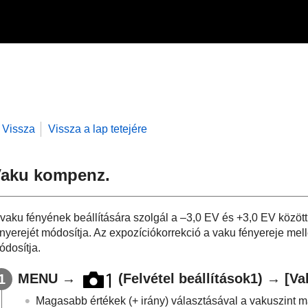
Vissza
Vissza a lap tetejére
aku kompenz.
 vaku fényének beállítására szolgál a –3,0 EV és +3,0 EV közö
ényerejét módosítja. Az expozíciókorrekció a vaku fényereje mell
ódosítja.
MENU
→
(
Felvétel beállítások1
) →
[Va
Magasabb értékek (+ irány) választásával a vakuszint m