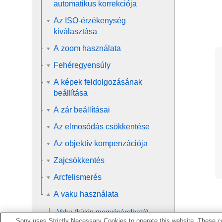
automatikus korrekciója
Az ISO-érzékenység
kiválasztása
A zoom használata
Fehéregyensúly
A képek feldolgozásának
beállítása
A zár beállításai
Az elmosódás csökkentése
Az objektív kompenzációja
Zajcsökkentés
Arcfelismerés
A vaku használata
Vaku (külön megvásárolható)
Sony uses Strictly Necessary Cookies to operate this website. These co
használata