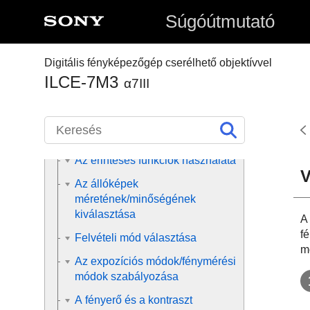
Fényképezés
Súgóútmutató
Fókuszálás
Automatikus fókusz
Digitális fényképezőgép cserélhető objektívvel
Kézi fókusz
ILCE-7M3
α7III
Képtovábbítási mód választása
(Folyamatos felvétel/Önkioldó)
Időköz felvétel
Az érintéses funkciók használata
V
Az állóképek
méretének/minőségének
kiválasztása
A
f
Felvételi mód választása
m
Az expozíciós módok/fénymérési
módok szabályozása
A fényerő és a kontraszt