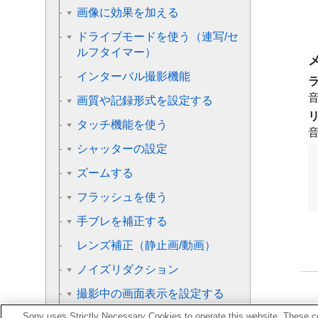
画像に効果を加える
ドライブモードを使う（連写/セ
ルフタイマー）
インターバル撮影機能
画質や記録形式を設定する
タッチ機能を使う
シャッターの設定
ズームする
フラッシュを使う
手ブレを補正する
レンズ補正
（静止画/動画）
ノイズリダクション
撮影中の画面表示を設定する
Sony uses Strictly Necessary Cookies to operate this website. These co
動画の音声を記録する