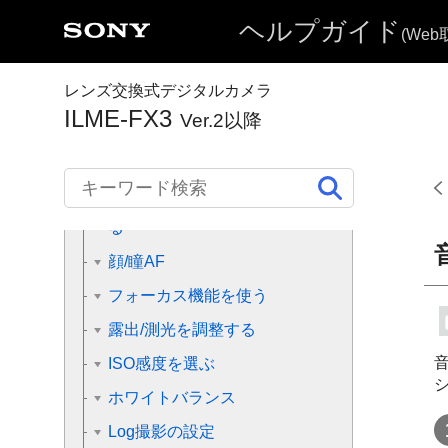
ヘルプガイド
MENU一覧から機能を探す
(We
撮影機能を活用する
レンズ交換式デジタルカメラ
ILME-FX3
Ver.2以降
この章の目次
撮影モードを選ぶ
フォーカス（ピント）を合わせ
る
顔/瞳AF
フォーカス機能を使う
露出/測光を調整する
ISO感度を選ぶ
ホワイトバランス
Log撮影の設定