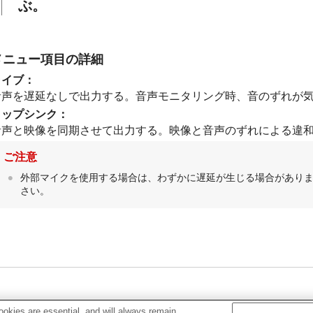
ぶ。
メニュー項目の詳細
ライブ
：
音声を遅延なしで出力する。音声モニタリング時、音のずれが
リップシンク
：
音声と映像を同期させて出力する。映像と音声のずれによる違
ご注意
外部マイクを使用する場合は、わずかに遅延が生じる場合があり
さい。
okies are essential, and will always remain