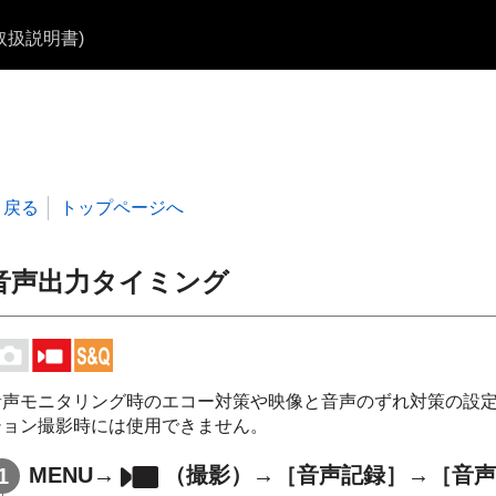
b取扱説明書)
戻る
トップページへ
音声出力タイミング
音声モニタリング時のエコー対策や映像と音声のずれ対策の設定
ション撮影時には使用できません。
MENU
→
（
撮影
）→
［音声記録］
→
［音声