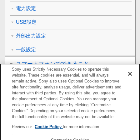
電力設定
USB設定
外部出力設定
一般設定
スマートフォンでできること
Sony uses Strictly Necessary Cookies to operate this
website. These cookies are essential, and will always
パソコンでできること
remain active. Sony also uses Optional Cookies to improve
site functionality, analyze usage, deliver advertisements and
クラウドサービスを利用する
interact with third parties. By using this site, you agree to
the placement of Optional Cookies. You can manage your
cookie preferences at any time by clicking "Customize
資料
Cookies" Depending on your selected cookie preferences,
the full functionality of this website may not be available.
故障かな？と思ったら
Review our
Cookie Policy
for more information.