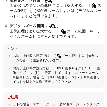
超解像ズーム範囲
（
）
画質劣化の少ない画像処理により拡大する。
［
ズ
ーム範囲］
を
［超解像ズーム］
または
［デジタルズー
ム］
にすると使用できます。
デジタルズーム範囲
（
）
画像処理により拡大する。
［
ズーム範囲］
を
［デ
ジタルズーム］
にすると使用できます。
ヒント
お買い上げ時の設定では、
［
ズーム範囲］
は
［光学ズ
ームのみ］
に設定されています。
お買い上げ時の設定では、
［JPEG画像サイズ］
/
［HEIF画
像サイズ］
は
［L］
に設定されています。スマートズーム
を使用したい場合は、
［JPEG画像サイズ］
/
［HEIF画像サ
イズ］
をMまたはSに変更してください。
ご注意
以下の場合、スマートズーム、超解像ズーム、デジタルズ