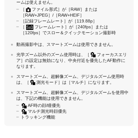
ームは使えません。
［
ファイル形式］
が
［RAW］
または
［RAW+JPEG］
/
［RAW+HEIF］
［記録フレームレート］
が
［119.88p］
［
フレームレート］
が
［240fps］
または
［120fps］
でスロー＆クイックモーション撮影時
動画撮影中は、スマートズームは使用できません。
光学ズーム以外のズーム使用時は、
［
フォーカスエリ
ア］
の設定は無効になり、中央付近を優先したAF動作に
なります。
スマートズーム、超解像ズーム、デジタルズーム使用時
は、
［
測光モード］
は
［マルチ］
になります。
スマートズーム、超解像ズーム、デジタルズームを使用中
は、下記の機能は使用できません。
AF時の顔/瞳優先
マルチ測光時顔優先
トラッキング機能