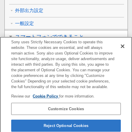
外部出力設定
一般設定
スマートフォンでできること
Sony uses Strictly Necessary Cookies to operate this
website. These cookies are essential, and will always
パソコンでできること
remain active. Sony also uses Optional Cookies to improve
site functionality, analyze usage, deliver advertisements and
クラウドサービスを利用する
interact with third parties. By using this site, you agree to
the placement of Optional Cookies. You can manage your
cookie preferences at any time by clicking "Customize
資料
Cookies" Depending on your selected cookie preferences,
the full functionality of this website may not be available.
故障かな？と思ったら
Review our
Cookie Policy
for more information.
Customize Cookies
お使いのカメラの本体ソフトウェアがVer.2.0未満の場合
は下記URLのヘルプガイドをご覧ください。
Reject Optional Cookies
https://helpguide.sony.net/ilc/2035/v1/ja/index.html