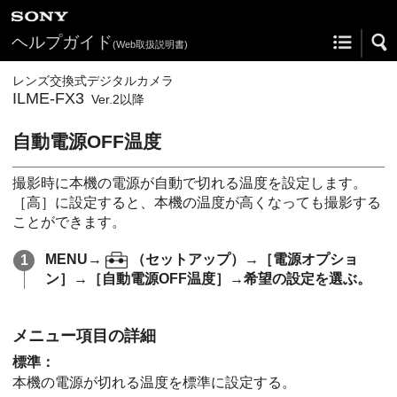
ヘルプガイド
(Web取扱説明書)
レンズ交換式デジタルカメラ
ILME-FX3
Ver.2以降
自動電源OFF温度
撮影時に本機の電源が自動で切れる温度を設定します。
［高］
に設定すると、本機の温度が高くなっても撮影する
ことができます。
MENU
→
（
セットアップ
）→
［電源オプショ
ン］
→
［自動電源OFF温度］
→希望の設定を選ぶ。
メニュー項目の詳細
標準
：
本機の電源が切れる温度を標準に設定する。