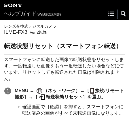
ヘルプガイド
(Web取扱説明書)
レンズ交換式デジタルカメラ
ILME-FX3
Ver.2以降
転送状態リセット
（スマートフォン転送）
スマートフォンに転送した画像の転送状態をリセットしま
す。一度転送した画像をもう一度転送したい場合などに使
います。リセットしても転送された画像は削除されませ
ん。
MENU
→
（
ネットワーク
）→
［
接続/リモート
撮影］
→
［
転送状態リセット］
を選ぶ。
確認画面で
［確認］
を押すと、スマートフォンに
転送済みの画像がすべて未転送画像になります。