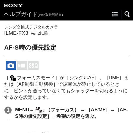
ヘルプガイド
(Web取扱説明書)
レンズ交換式デジタルカメラ
ILME-FX3
Ver.2以降
AF-S時の優先設定
［
フォーカスモード］
が
［シングルAF］
、
［DMF］
ま
たは
［AF制御自動切換］
で被写体が静止しているとき
に、ピントが合っていなくてもシャッターを切れるように
するかを設定します。
MENU
→
（
フォーカス
） →
［AF/MF］
→
［AF-
S時の優先設定］
→希望の設定を選ぶ。