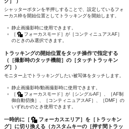
グ］
）
シャッターボタンを半押しすることで、設定しているフォ
ーカス枠を開始位置としてトラッキングを開始します。
静止画撮影時に使用できます。
［
フォーカスモード］
が
［コンティニュアスAF］
のときのみ選択できます。
トラッキングの開始位置をタッチ操作で指定する
（
［撮影時のタッチ機能］
の
［タッチトラッキン
グ］
）
モニター上でトラッキングしたい被写体をタッチします。
静止画撮影時/動画撮影時に使用できます。
［
フォーカスモード］
が
［シングルAF］
、
［AF制
御自動切換］
、
［コンティニュアスAF］
、
［DMF］
の
いずれかのとき使用できます。
一時的に
［
フォーカスエリア］
を
［トラッキン
グ］
に切り換える（カスタムキーの
［押す間トラッ