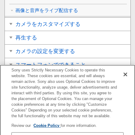
画像と音声をライブ配信する
カメラをカスタマイズする
再生する
カメラの設定を変更する
スマートフォンでできること
Sony uses Strictly Necessary Cookies to operate this
website. These cookies are essential, and will always
パソコンでできること
remain active. Sony also uses Optional Cookies to improve
site functionality, analyze usage, deliver advertisements and
クラウドサービスを利用する
interact with third parties. By using this site, you agree to
the placement of Optional Cookies. You can manage your
cookie preferences at any time by clicking "Customize
資料
Cookies" Depending on your selected cookie preferences,
the full functionality of this website may not be available.
故障かな？と思ったら
Review our
Cookie Policy
for more information.