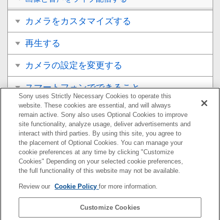
カメラをカスタマイズする
再生する
カメラの設定を変更する
スマートフォンでできること
Sony uses Strictly Necessary Cookies to operate this
website. These cookies are essential, and will always
パソコンでできること
remain active. Sony also uses Optional Cookies to improve
site functionality, analyze usage, deliver advertisements and
クラウドサービスを利用する
interact with third parties. By using this site, you agree to
the placement of Optional Cookies. You can manage your
cookie preferences at any time by clicking "Customize
資料
Cookies" Depending on your selected cookie preferences,
the full functionality of this website may not be available.
故障かな？と思ったら
Review our
Cookie Policy
for more information.
Customize Cookies
お使いのカメラの本体ソフトウェアがVer.2.0未満の場合