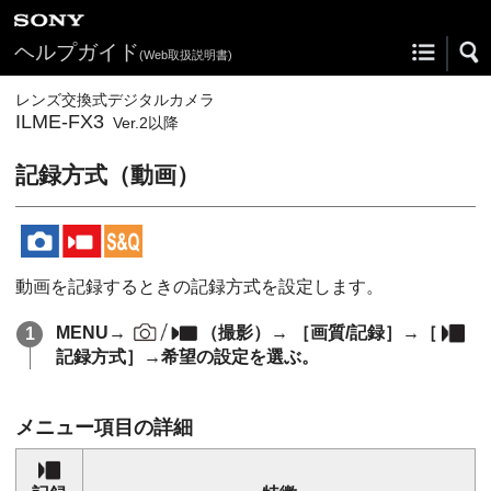
ヘルプガイド
(Web取扱説明書)
レンズ交換式デジタルカメラ
ILME-FX3
Ver.2以降
記録方式（動画）
動画を記録するときの記録方式を設定します。
MENU
→
（
撮影
）→
［画質/記録］
→
［
記録方式］
→希望の設定を選ぶ。
メニュー項目の詳細