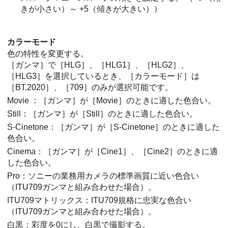
きが小さい）～ +5（傾きが大きい））
カラーモード
色の特性を変更する。
［ガンマ］
で
［HLG］
、
［HLG1］
、
［HLG2］
、
［HLG3］
を選択しているとき、
［カラーモード］
は
［BT.2020］
、
［709］
のみが選択可能です。
Movie ：
［ガンマ］
が
［Movie］
のときに適した色合い。
Still：
［ガンマ］
が
［Still］
のときに適した色合い。
S-Cinetone：
［ガンマ］
が［S-Cinetone］のときに適した
色合い。
Cinema：
［ガンマ］
が
［Cine1］
、
［Cine2］
のときに適
した色合い。
Pro：ソニーの業務用カメラの標準画質に近い色合い
（ITU709ガンマと組み合わせた場合）。
ITU709マトリックス：ITU709規格に忠実な色合い
（ITU709ガンマと組み合わせた場合）。
白黒：彩度を0にし、白黒で撮影する。