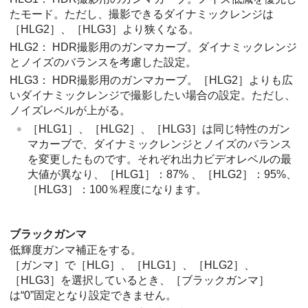
たモード。ただし、撮影できるダイナミックレンジは
［HLG2］
、
［HLG3］
より狭くなる。
HLG2
： HDR撮影用のガンマカーブ。ダイナミックレンジ
とノイズのバランスを考慮した設定。
HLG3
： HDR撮影用のガンマカーブ。
［HLG2］
よりも広
いダイナミックレンジで撮影したい場合の設定。ただし、
ノイズレベルが上がる。
［HLG1］
、
［HLG2］
、
［HLG3］
は同じ特性のガン
マカーブで、ダイナミックレンジとノイズのバランス
を変更したものです。それぞれ出力ビデオレベルの最
大値が異なり、
［HLG1］
：87% 、
［HLG2］
：95%、
［HLG3］
：100％程度になります。
ブラックガンマ
低輝度ガンマ補正をする。
［ガンマ］
で
［HLG］
、
［HLG1］
、
［HLG2］
、
［HLG3］
を選択しているとき、
［ブラックガンマ］
は“0”固定となり設定できません。