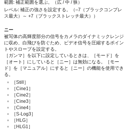
範囲: 補正範囲を選ぶ。（広 / 中 / 狭）
レベル: 補正の強さを設定する。（–7（ブラックコンプレ
ス最大）～ +7（ブラックストレッチ最大））
ニー
被写体の高輝度部分の信号をカメラのダイナミックレンジ
に収め、白飛びを防ぐため、ビデオ信号を圧縮するポイン
トやスロープを設定する。
［ガンマ］
を以下に設定しているときは、
［モード］
を
［オート］
にしていると
［ニー］
は無効になる。
［モー
ド］
を
［マニュアル］
にすると
［ニー］
の機能を使用でき
る。
［Still］
［Cine1］
［Cine2］
［Cine3］
［Cine4］
［S-Log3］
［HLG］
［HLG1］