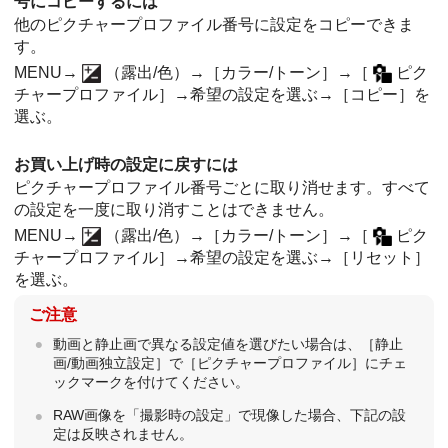
号にコピーするには
他のピクチャープロファイル番号に設定をコピーできま
す。
MENU
→
（
露出/色
）→
［カラー/トーン］
→
［
ピク
チャープロファイル］
→希望の設定を選ぶ→
［コピー］
を
選ぶ。
お買い上げ時の設定に戻すには
ピクチャープロファイル番号ごとに取り消せます。すべて
の設定を一度に取り消すことはできません。
MENU
→
（
露出/色
）→
［カラー/トーン］
→
［
ピク
チャープロファイル］
→希望の設定を選ぶ→
［リセット］
を選ぶ。
ご注意
動画と静止画で異なる設定値を選びたい場合は、
［静止
画/動画独立設定］
で
［ピクチャープロファイル］
にチェ
ックマークを付けてください。
RAW画像を「撮影時の設定」で現像した場合、下記の設
定は反映されません。