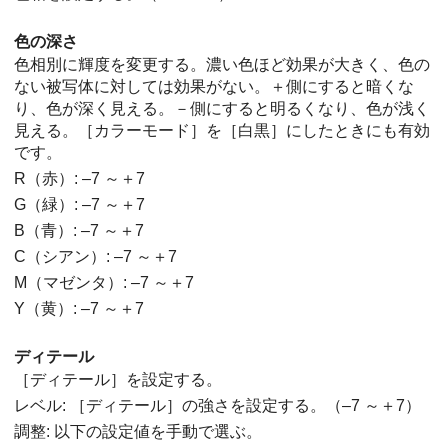
色の深さ
色相別に輝度を変更する。濃い色ほど効果が大きく、色の
ない被写体に対しては効果がない。＋側にすると暗くな
り、色が深く見える。－側にすると明るくなり、色が浅く
見える。
［カラーモード］
を
［白黒］
にしたときにも有効
です。
R（赤）: –7 ～＋7
G（緑）: –7 ～＋7
B（青）: –7 ～＋7
C（シアン）: –7 ～＋7
M（マゼンタ）: –7 ～＋7
Y（黄）: –7 ～＋7
ディテール
［ディテール］
を設定する。
レベル:
［ディテール］
の強さを設定する。（–7 ～＋7）
調整: 以下の設定値を手動で選ぶ。