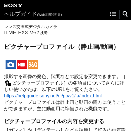
ヘルプガイド
(Web取扱説明書)
レンズ交換式デジタルカメラ
ILME-FX3
Ver.2以降
ピクチャープロファイル
（静止画/動画）
撮影する画像の発色、階調などの設定を変更できます。
［
ピクチャープロファイル］
の各項目についてさらに詳
しい使いかたは、以下のURLをご覧ください。
https://helpguide.sony.net/di/pp/v1/ja/index.html
ピクチャープロファイルは静止画と動画の両方に使うこと
ができますが、主に動画用に準備された機能です。
ピクチャープロファイルの内容を変更する
［ガンマ］
や
［ディテール］
などを調節して好みの画質設