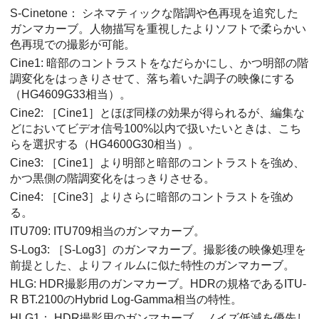
S-Cinetone： シネマティックな階調や色再現を追究した
ガンマカーブ。人物描写を重視したよりソフトで柔らかい
色再現での撮影が可能。
Cine1: 暗部のコントラストをなだらかにし、かつ明部の階
調変化をはっきりさせて、落ち着いた調子の映像にする
（HG4609G33相当）。
Cine2:
［Cine1］
とほぼ同様の効果が得られるが、編集な
どにおいてビデオ信号100%以内で扱いたいときは、こち
らを選択する（HG4600G30相当）。
Cine3:
［Cine1］
より明部と暗部のコントラストを強め、
かつ黒側の階調変化をはっきりさせる。
Cine4:
［Cine3］
よりさらに暗部のコントラストを強め
る。
ITU709: ITU709相当のガンマカーブ。
S-Log3
:
［S-Log3］
のガンマカーブ。撮影後の映像処理を
前提とした、よりフィルムに似た特性のガンマカーブ。
HLG
: HDR撮影用のガンマカーブ。HDRの規格であるITU-
R BT.2100のHybrid Log-Gamma相当の特性。
HLG1
： HDR撮影用のガンマカーブ。ノイズ低減を優先し