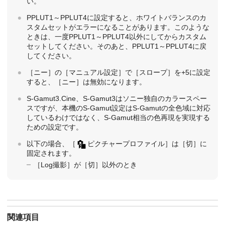
い。
PPLUT1～PPLUT4に設定すると、ホワイトバランスのカ
スタムセットがエラーになることがあります。このような
ときは、一度PPLUT1～PPLUT4以外にしてからカスタム
セットしてください。そのあと、PPLUT1～PPLUT4に戻
してください。
［ニー］
の
［マニュアル設定］
で
［スロープ］
を+5に設定
すると、
［ニー］
は無効になります。
S-Gamut3.Cine、S-Gamut3はソニー独自のカラースペー
スですが、本機のS-Gamut設定はS-Gamutの全色域に対応
しているわけではなく、S-Gamut相当の色再現を実現する
ための設定です。
以下の場合、
［
ピクチャープロファイル］
は
［切］
に
固定されます。
［Log撮影］
が
［切］
以外のとき
関連項目