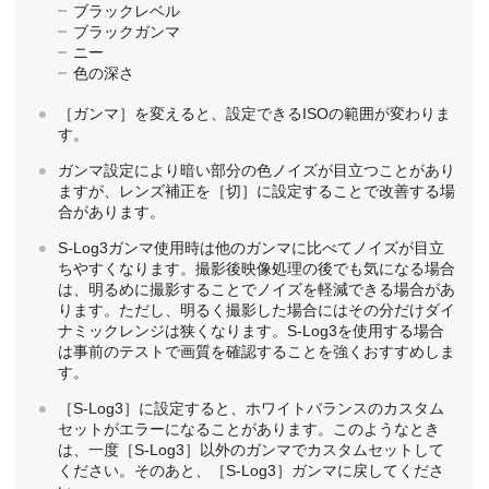
ブラックレベル
ブラックガンマ
ニー
色の深さ
［ガンマ］
を変えると、設定できるISOの範囲が変わりま
す。
ガンマ設定により暗い部分の色ノイズが目立つことがあり
ますが、レンズ補正を
［切］
に設定することで改善する場
合があります。
S-Log3ガンマ使用時は他のガンマに比べてノイズが目立
ちやすくなります。撮影後映像処理の後でも気になる場合
は、明るめに撮影することでノイズを軽減できる場合があ
ります。ただし、明るく撮影した場合にはその分だけダイ
ナミックレンジは狭くなります。S-Log3を使用する場合
は事前のテストで画質を確認することを強くおすすめしま
す。
［S-Log3］
に設定すると、ホワイトバランスのカスタム
セットがエラーになることがあります。このようなとき
は、一度
［S-Log3］
以外のガンマでカスタムセットして
ください。そのあと、
［S-Log3］
ガンマに戻してくださ