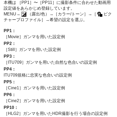
本機は
［PP1］
〜
［PP11］
に撮影条件に合わせた動画用
設定値をあらかじめ登録しています。
MENU→
（
露出/色
）→
［カラー/トーン］
→
［
ピク
チャープロファイル］
→希望の設定を選ぶ。
PP1
：
［Movie］
ガンマを用いた設定例
PP2
：
［Still］
ガンマを用いた設定例
PP3
：
［ITU709］
ガンマを用いた自然な色合いの設定例
PP4
：
ITU709
規格に忠実な色合いの設定例
PP5
：
［Cine1］
ガンマを用いた設定例
PP6
：
［Cine2］
ガンマを用いた設定例
PP10
：
［HLG2］
ガンマを用いたHDR撮影を行う場合の設定例