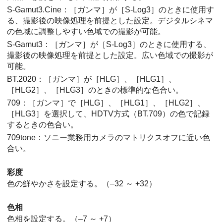
S-Gamut3.Cine
：
［ガンマ］
が
［S-Log3］
のときに使用す
る、撮影後の映像処理を前提とした設定。デジタルシネマ
の色域に調整しやすい色域での撮影が可能。
S-Gamut3
：
［ガンマ］
が
［S-Log3］
のときに使用する、
撮影後の映像処理を前提とした設定。広い色域での撮影が
可能。
BT.2020
：
［ガンマ］
が
［HLG］
、
［HLG1］
、
［HLG2］
、
［HLG3］
のときの標準的な色合い。
709
：
［ガンマ］
で
［HLG］
、
［HLG1］
、
［HLG2］
、
［HLG3］
を選択して、HDTV方式（BT.709）の色で記録
するときの色合い。
709tone
：ソニー業務用カメラのマトリクスオフに近い色
合い。
彩度
色の鮮やかさを設定する。（–32 ～ +32）
色相
色相を設定する。（–7 ～ +7）