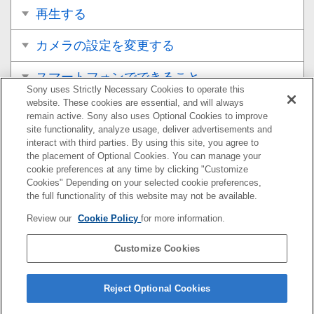
再生する
カメラの設定を変更する
スマートフォンでできること
Sony uses Strictly Necessary Cookies to operate this
website. These cookies are essential, and will always
パソコンでできること
remain active. Sony also uses Optional Cookies to improve
site functionality, analyze usage, deliver advertisements and
クラウドサービスを利用する
interact with third parties. By using this site, you agree to
the placement of Optional Cookies. You can manage your
cookie preferences at any time by clicking "Customize
資料
Cookies" Depending on your selected cookie preferences,
the full functionality of this website may not be available.
故障かな？と思ったら
Review our
Cookie Policy
for more information.
Customize Cookies
お使いのカメラの本体ソフトウェアがVer.2.0未満の場合
は下記URLのヘルプガイドをご覧ください。
Reject Optional Cookies
https://helpguide.sony.net/ilc/2035/v1/ja/index.html