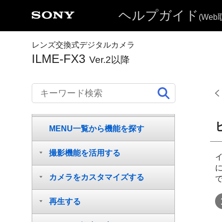
ヘルプガイドの使いかた
ヘルプガイド
(We
はじめに
レンズ交換式デジタルカメラ
各部の名称
ILME-FX3
Ver.2以降
本機の基本操作
準備/基本的な撮影
MENU一覧から機能を探す
撮影機能を活用する
カメラをカスタマイズする
再生する