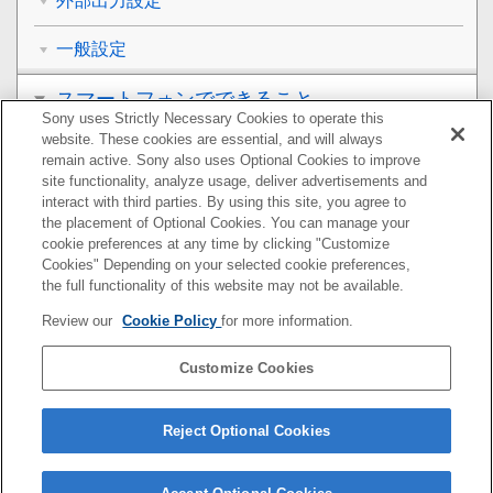
外部出力設定
一般設定
スマートフォンでできること
Sony uses Strictly Necessary Cookies to operate this
website. These cookies are essential, and will always
パソコンでできること
remain active. Sony also uses Optional Cookies to improve
site functionality, analyze usage, deliver advertisements and
クラウドサービスを利用する
interact with third parties. By using this site, you agree to
the placement of Optional Cookies. You can manage your
cookie preferences at any time by clicking "Customize
資料
Cookies" Depending on your selected cookie preferences,
the full functionality of this website may not be available.
故障かな？と思ったら
Review our
Cookie Policy
for more information.
Customize Cookies
お使いのカメラの本体ソフトウェアがVer.2.0未満の場合
は下記URLのヘルプガイドをご覧ください。
Reject Optional Cookies
https://helpguide.sony.net/ilc/2035/v1/ja/index.html