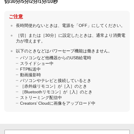
切
/
30分
/
5分
/
2分
/
1分
/
10秒
ご注意
長時間使わないときは、電源を「OFF」にしてください。
［切］
または
［30分］
に設定したときは、通常より消費電
力が増えます。
以下のときなどはパワーセーブ機能は働きません。
パソコンなど他機器からのUSB給電時
スライドショー中
FTP転送中
動画撮影時
パソコンやテレビと接続しているとき
［赤外線リモコン］
が
［入］
のとき
［Bluetoothリモコン］
が
［入］
のとき
ストリーミング配信中
Creators’ Cloudに画像をアップロード中