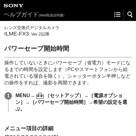
ヘルプガイド
(Web取扱説明書)
レンズ交換式デジタルカメラ
ILME-FX3
Ver.2以降
パワーセーブ開始時間
操作していないときにパワーセーブ（省電力）モードにな
るまでの時間を設定します（PCやスマートフォンから給
電されている場合を除く）。シャッターボタン半押しなど
の操作をすれば、撮影を再開できます。
MENU
→
（
セットアップ
）→
［電源オプショ
ン］
→
［パワーセーブ開始時間］
→希望の設定を選
ぶ。
メニュー項目の詳細