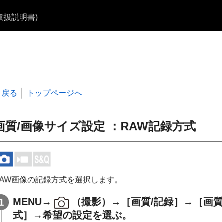
b取扱説明書)
戻る
トップページへ
画質/画像サイズ設定
：
RAW記録方式
RAW画像の記録方式を選択します。
MENU
→
（
撮影
）→
［画質/記録］
→
［画質
式］
→希望の設定を選ぶ。