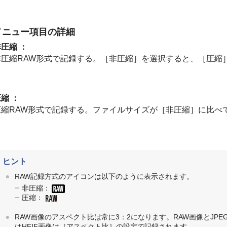
メニュー項目の詳細
非圧縮
：
非圧縮RAW形式で記録する。
［非圧縮］
を選択すると、
［圧縮
圧縮
：
圧縮RAW形式で記録する。ファイルサイズが
［非圧縮］
に比べ
ヒント
RAW記録方式のアイコンは以下のように表示されます。
非圧縮：
圧縮：
RAW画像のアスペクト比は常に3：2になります。RAW画像とJPE
はHEIF画像は
［アスペクト比］
の設定で記録されます。