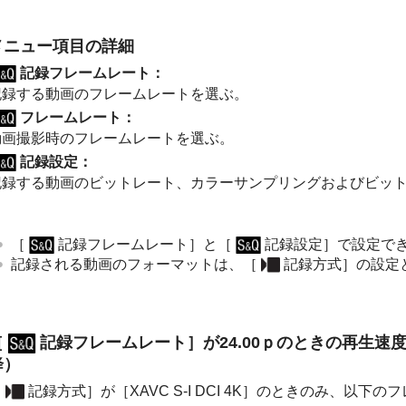
メニュー項目の詳細
記録フレームレート
：
記録する動画のフレームレートを選ぶ。
フレームレート
：
動画撮影時のフレームレートを選ぶ。
記録設定
：
記録する動画のビットレート、カラーサンプリングおよびビッ
［
記録フレームレート］
と
［
記録設定］
で設定で
記録される動画のフォーマットは、
［
記録方式］
の設定
［
記録フレームレート］
が24.00ｐのときの再生速度
降）
［
記録方式］
が
［XAVC S-I DCI 4K］
のときのみ、以下のフ