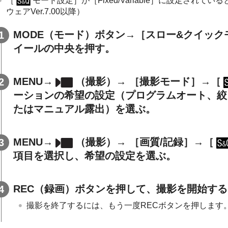
［
モード設定］
が
［Fixed/Variable］
に設定されている
ウェアVer.7.00以降）
MODE（モード）ボタン→
［スロー&クイック
イールの中央を押す。
MENU→
（
撮影
）→
［撮影モード］
→
［
ーション
の希望の設定（
プログラムオート
、
絞
たは
マニュアル露出
）を選ぶ。
MENU→
（
撮影
）→
［画質/記録］
→
［
項目を選択し、希望の設定を選ぶ。
REC（録画）ボタンを押して、撮影を開始する
撮影を終了するには、もう一度RECボタンを押します