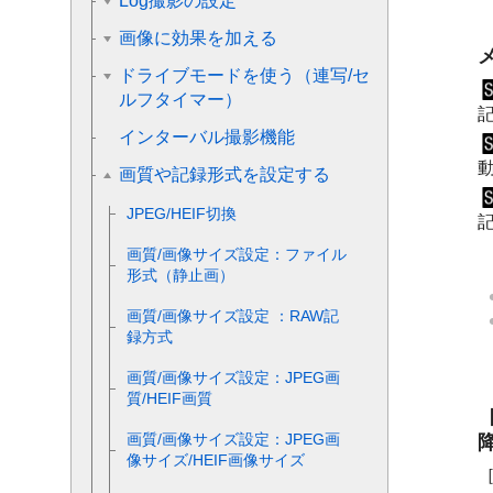
Log撮影の設定
画像に効果を加える
ドライブモードを使う（連写/セ
ルフタイマー）
インターバル撮影機能
画質や記録形式を設定する
JPEG/HEIF切換
画質/画像サイズ設定
：
ファイル
形式
（静止画）
画質/画像サイズ設定
：
RAW記
録方式
画質/画像サイズ設定
：
JPEG画
質
/
HEIF画質
画質/画像サイズ設定
：
JPEG画
像サイズ
/
HEIF画像サイズ